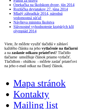
Platba za stravu
Opekačka na školskom dvore, jún 2014
Rozlúčka deviatakov 27. júna 2014
Mladý záhradkár 2014, národná
vedomostná súťaž
Návšteva ministra školstva
Slávnostné vyhodnotenie krajských kôl
olympiád 2014
Viete, že môžete využiť tlačidlá v záhlaví
každého článku na jeho
vytlačenie na tlačiarni
a na
zaslanie odkazu priateľovi
? Tlačidlo
tlačiarne umožňuje článok priamo vytlačiť.
Tlačidlom - obálkou - môžete zaslať priateľovi
na jeho e-mail odkaz na čítaný článok.
Mapa stránok
Kontakty
Mailing list