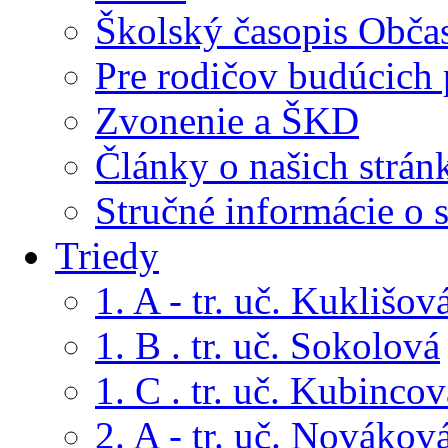
Školský časopis Obča
Pre rodičov budúcich
Zvonenie a ŠKD
Články o našich strán
Stručné informácie o 
Triedy
1. A - tr. uč. Kuklišov
1. B . tr. uč. Sokolová
1. C . tr. uč. Kubincov
2. A - tr. uč. Novákov