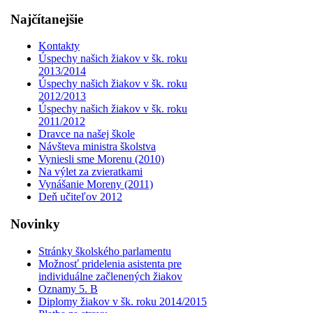
Najčítanejšie
Kontakty
Úspechy našich žiakov v šk. roku
2013/2014
Úspechy našich žiakov v šk. roku
2012/2013
Úspechy našich žiakov v šk. roku
2011/2012
Dravce na našej škole
Návšteva ministra školstva
Vyniesli sme Morenu (2010)
Na výlet za zvieratkami
Vynášanie Moreny (2011)
Deň učiteľov 2012
Novinky
Stránky školského parlamentu
Možnosť pridelenia asistenta pre
individuálne začlenených žiakov
Oznamy 5. B
Diplomy žiakov v šk. roku 2014/2015