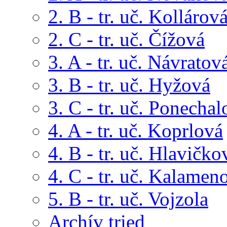
2. B - tr. uč. Kollárov
2. C - tr. uč. Čížová
3. A - tr. uč. Návratov
3. B - tr. uč. Hyžová
3. C - tr. uč. Ponechal
4. A - tr. uč. Koprlová
4. B - tr. uč. Hlavičko
4. C - tr. uč. Kalamen
5. B - tr. uč. Vojzola
Archív tried